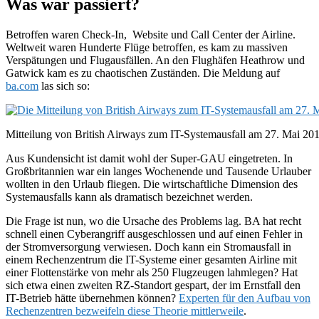
Was war passiert?
Betroffen waren Check-In, Website und
Call
Center der Airline.
Weltweit waren Hunderte Flüge betroffen, es kam zu massiven
Verspätungen und Flugausfällen. An den Flughäfen
Heathrow
und
Gatwick
kam es zu chaotischen Zuständen. Die Meldung auf
ba.com
las sich so:
Mitteilung von British Airways zum IT-Systemausfall am 27. Mai 20
Aus Kundensicht ist damit wohl der Super-GAU eingetreten. In
Großbritannien war ein langes Wochenende und Tausende Urlauber
wollten in den Urlaub fliegen. Die wirtschaftliche Dimension des
Systemausfalls kann als dramatisch bezeichnet werden.
Die Frage ist nun, wo die Ursache des Problems lag.
BA
hat recht
schnell einen Cyberangriff ausgeschlossen und auf einen Fehler in
der Stromversorgung verwiesen. Doch kann ein Stromausfall in
einem Rechenzentrum die IT-Systeme einer gesamten Airline mit
einer Flottenstärke von mehr als 250 Flugzeugen lahmlegen? Hat
sich
etwa einen zweiten
RZ-Standort
gespart, der im Ernstfall den
IT-Betrieb hätte übernehmen können?
Experten für den Aufbau von
Rechenzentren bezweifeln diese Theorie mittlerweile
.