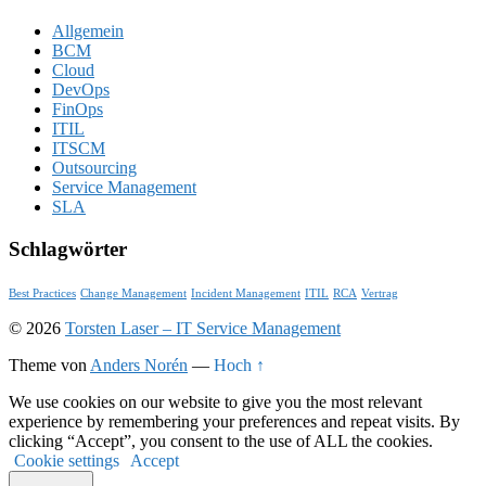
Allgemein
BCM
Cloud
DevOps
FinOps
ITIL
ITSCM
Outsourcing
Service Management
SLA
Schlagwörter
Best Practices
Change Management
Incident Management
ITIL
RCA
Vertrag
© 2026
Torsten Laser – IT Service Management
Theme von
Anders Norén
—
Hoch ↑
We use cookies on our website to give you the most relevant
experience by remembering your preferences and repeat visits. By
clicking “Accept”, you consent to the use of ALL the cookies.
Cookie settings
Accept